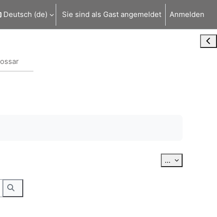
Deutsch ‎(de)‎
Sie sind als Gast angemeldet
Anmelden
Blo
lossar
Einträge exp
...
hen.
Suchen