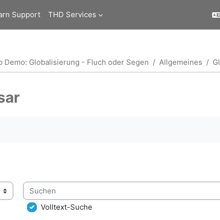
arn Support
THD Services
b Demo: Globalisierung - Fluch oder Segen
Allgemeines
G
sar
ngungen
Suchen
lossar über das Suchfeld oder das Stichwortalphabet durchsuc
Volltext-Suche