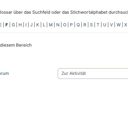
lossar über das Suchfeld oder das Stichwortalphabet durchsuc
E
|
F
|
G
|
H
|
I
|
J
|
K
|
L
|
M
|
N
|
O
|
P
|
Q
|
R
|
S
|
T
|
U
|
V
|
W
|
X
n diesem Bereich
orum
Zur Aktivität