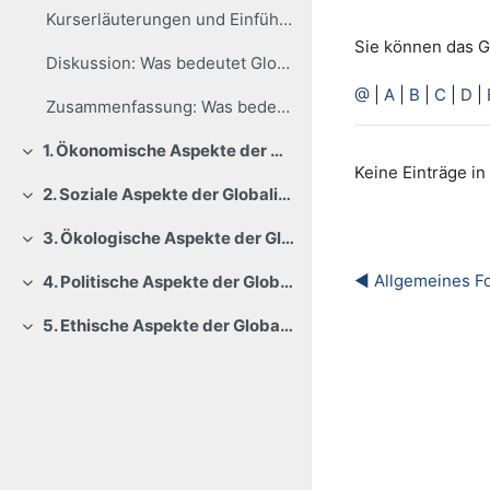
Kurserläuterungen und Einführung zu Globalisierung - Fluch oder Segen?
Sie können das G
Diskussion: Was bedeutet Globalisierung eigentlich?
@
|
A
|
B
|
C
|
D
|
Zusammenfassung: Was bedeutet Globalisierung eigentlich?
1. Ökonomische Aspekte der Globalisierung
Einklappen
Keine Einträge i
2. Soziale Aspekte der Globalisierung
Einklappen
3. Ökologische Aspekte der Globalisierung
Einklappen
◀︎ Allgemeines F
4. Politische Aspekte der Globalisierung
Einklappen
5. Ethische Aspekte der Globalisierung
Einklappen