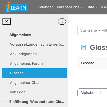
Zum Hauptinhalt
Kalender
Kursbereiche
Hilfe
iLe
Startseite
vh
Allgemeines
Einklappen
Voraussetzungen zum Erwerb eines Leistungsnachweises
Glos
Ankündigungen
Abschlussbedi
Glossar
Allgemeines Forum
Glossar
Allgemeiner Chat
vhb Logo
Sie können das G
Einführung: Was bedeutet Globalisierung eigentlich?
Einklappen