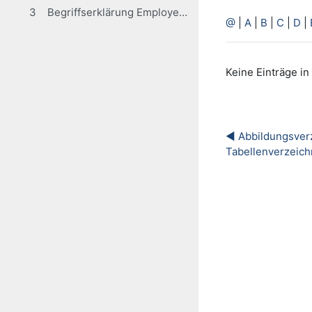
3 Begriffserklärung Employer Branding
@
|
A
|
B
|
C
|
D
|
Keine Einträge i
◀︎ Abbildungsverz
Tabellenverzeich