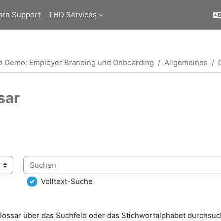
arn Support
THD Services
b Demo: Employer Branding und Onboarding
Allgemeines
sar
ngungen
Suchen
lossar über das Suchfeld oder das Stichwortalphabet durchsuc
Volltext-Suche
lossar über das Suchfeld oder das Stichwortalphabet durchsuc