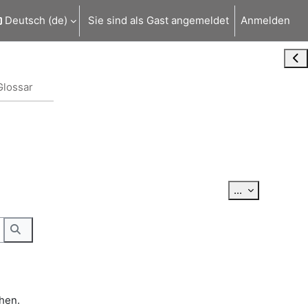
Deutsch ‎(de)‎
Sie sind als Gast angemeldet
Anmelden
Blo
Glossar
Einträge exp
...
hen.
Suchen
hen.