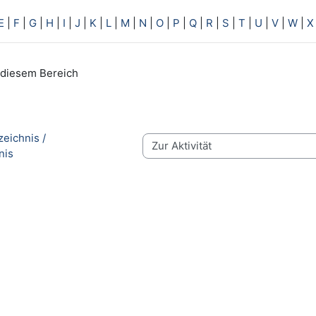
E
|
F
|
G
|
H
|
I
|
J
|
K
|
L
|
M
|
N
|
O
|
P
|
Q
|
R
|
S
|
T
|
U
|
V
|
W
|
X
n diesem Bereich
eichnis / 
Zur Aktivität
nis