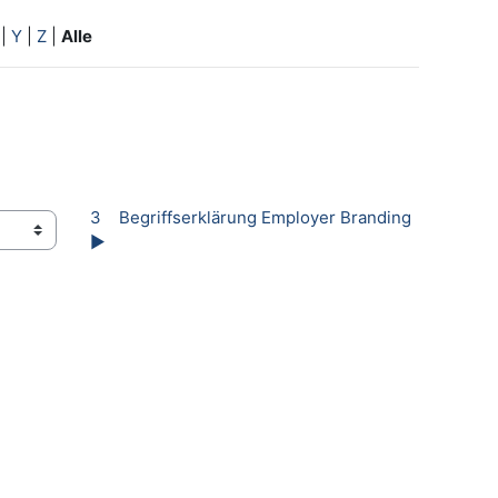
|
Y
|
Z
|
Alle
3    Begriffserklärung Employer Branding 
▶︎