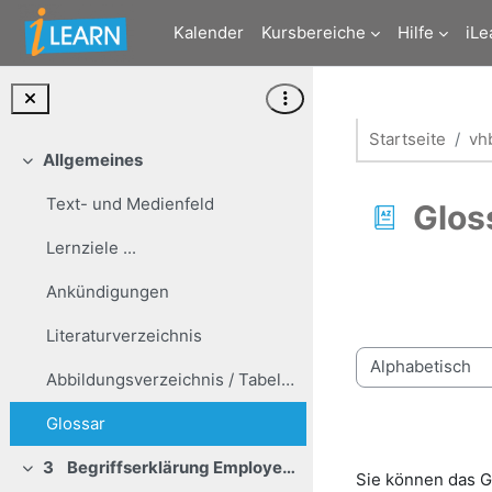
Zum Hauptinhalt
Kalender
Kursbereiche
Hilfe
iLe
Startseite
vh
Allgemeines
Einklappen
Text- und Medienfeld
Glos
Lernziele ...
Abschlussbedi
Ankündigungen
Literaturverzeichnis
Sie können das G
Abbildungsverzeichnis / Tabellenverzeichnis
Glossar
3 Begriffserklärung Employer Branding
Einklappen
Sie können das G