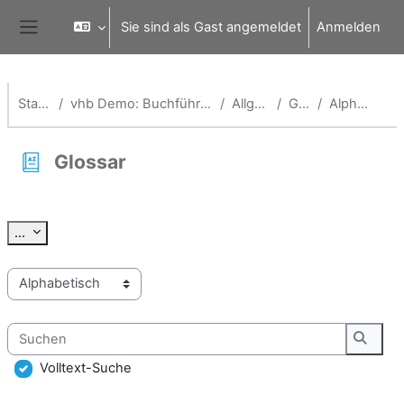
Zum Hauptinhalt
Sie sind als Gast angemeldet
Anmelden
Website-Übersicht
Startseite
vhb Demo: Buchführung und Bilanzierung
Allgemeines
Glossar
Alphabetisch
Glossar
Abschlussbedingungen
Einträge exportieren
...
Sie können das Glossar über das Suchfeld oder das Stichworta
Suchen
Suche
Volltext-Suche