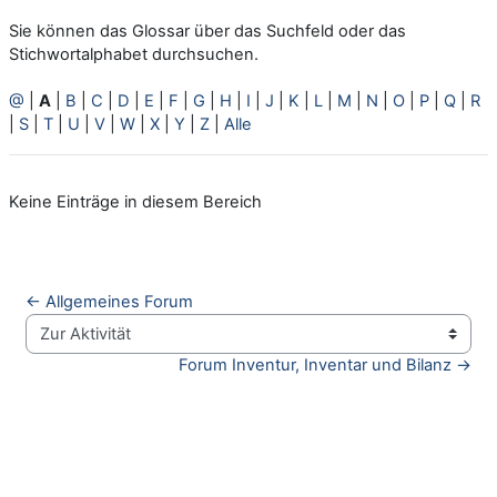
Sie können das Glossar über das Suchfeld oder das
Stichwortalphabet durchsuchen.
@
|
A
|
B
|
C
|
D
|
E
|
F
|
G
|
H
|
I
|
J
|
K
|
L
|
M
|
N
|
O
|
P
|
Q
|
R
|
S
|
T
|
U
|
V
|
W
|
X
|
Y
|
Z
|
Alle
Keine Einträge in diesem Bereich
← Allgemeines Forum
Zur Aktivität
Forum Inventur, Inventar und Bilanz →