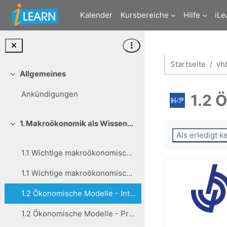
Zum Hauptinhalt
Kalender
Kursbereiche
Hilfe
iLe
Startseite
vh
Allgemeines
Einklappen
Ankündigungen
1.2 
1. Makroökonomik als Wissenschaft
Abschlussbedi
Einklappen
Als erledigt 
1.1 Wichtige makroökonomische Kenngrößen - Interaktives Video
1.1 Wichtige makroökonomische Kenngrößen - Präsentation
1.2 Ökonomische Modelle - Interaktives Video
1.2 Ökonomische Modelle - Präsentation