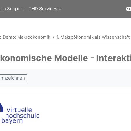
arn Support
THD Services
b Demo: Makroökonomik
1. Makroökonomik als Wissenschaft
Ökonomische Modelle - Interakt
ngungen
kennzeichnen