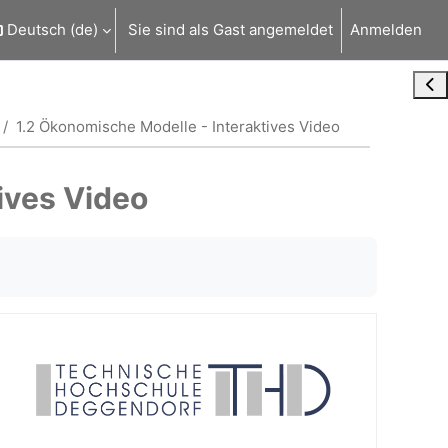
Deutsch ‎(de)‎
Sie sind als Gast angemeldet
Anmelden
Blo
1.2 Ökonomische Modelle - Interaktives Video
ives Video