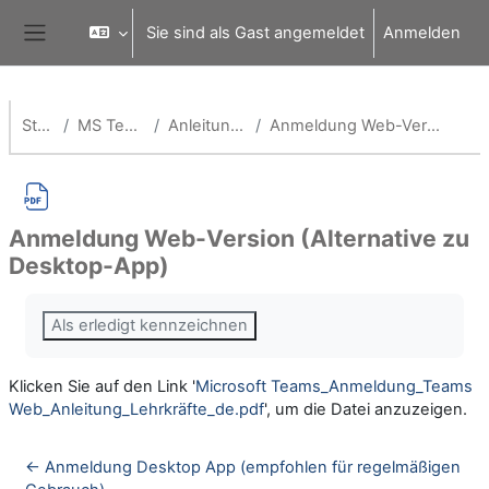
Zum Hauptinhalt
Sie sind als Gast angemeldet
Anmelden
Website-Übersicht
Startseite
MS Teams für Schulen
Anleitungen für Lehrende
Anmeldung Web-Version (Alternative zu Desktop-App)
Anmeldung Web-Version (Alternative zu
Desktop-App)
Abschlussbedingungen
Als erledigt kennzeichnen
Klicken Sie auf den Link '
Microsoft Teams_Anmeldung_Teams
Web_Anleitung_Lehrkräfte_de.pdf
', um die Datei anzuzeigen.
← Anmeldung Desktop App (empfohlen für regelmäßigen 