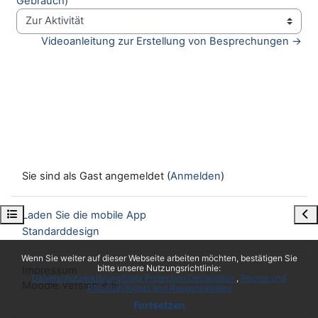
Gebrauch)
Zur Aktivität
Videoanleitung zur Erstellung von Besprechungen →
Sie sind als Gast angemeldet (
Anmelden
)
Kursindex öffnen
Blo
Laden Sie die mobile App
Standarddesign
x
Wenn Sie weiter auf dieser Webseite arbeiten möchten, bestätigen Sie
bitte unsere Nutzungsrichtlinie:
Impressum
Datenschutzerklärung/Data Protection Declaration
Rechte und
Moodle Version 4.5
Pflichten/Rights and Responsibilities
Fortsetzen