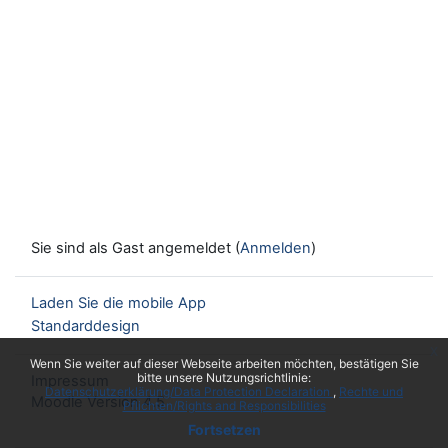
Sie sind als Gast angemeldet (
Anmelden
)
Laden Sie die mobile App
Standarddesign
x
Wenn Sie weiter auf dieser Webseite arbeiten möchten, bestätigen Sie
bitte unsere Nutzungsrichtlinie:
Impressum
Datenschutzerklärung/Data Protection Declaration
Rechte und
Moodle Version 4.5
Pflichten/Rights and Responsibilities
Fortsetzen