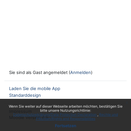
Sie sind als Gast angemeldet (
Anmelden
)
Laden Sie die mobile App
Standarddesign
x
Wenn Sie weiter auf dieser Webseite arbeiten möchten, bestätigen Sie
bitte unsere Nutzungsrichtlinie:
Impressum
Datenschutzerklärung/Data Protection Declaration
Rechte und
Moodle Version 4.5
Pflichten/Rights and Responsibilities
Fortsetzen