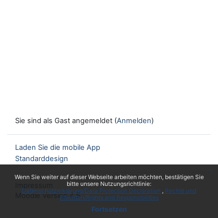
Sie sind als Gast angemeldet (
Anmelden
)
Laden Sie die mobile App
Standarddesign
x
Wenn Sie weiter auf dieser Webseite arbeiten möchten, bestätigen Sie
bitte unsere Nutzungsrichtlinie:
Impressum
Datenschutzerklärung/Data Protection Declaration
Rechte und
Moodle Version 4.5
Pflichten/Rights and Responsibilities
Fortsetzen