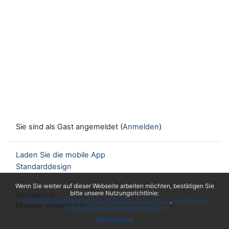
Sie sind als Gast angemeldet (
Anmelden
)
Laden Sie die mobile App
Standarddesign
x
Wenn Sie weiter auf dieser Webseite arbeiten möchten, bestätigen Sie
bitte unsere Nutzungsrichtlinie:
Impressum
Datenschutzerklärung/Data Protection Declaration
Rechte und
Moodle Version 4.5
Pflichten/Rights and Responsibilities
Fortsetzen