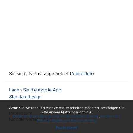
Sie sind als Gast angemeldet (
Anmelden
)
Laden Sie die mobile App
Standarddesign
x
Wenn Sie weiter auf dieser Webseite arbeiten möchten, bestätigen Sie
bitte unsere Nutzungsrichtlinie:
Impressum
Datenschutzerklärung/Data Protection Declaration
Rechte und
Moodle Version 4.5
Pflichten/Rights and Responsibilities
Fortsetzen