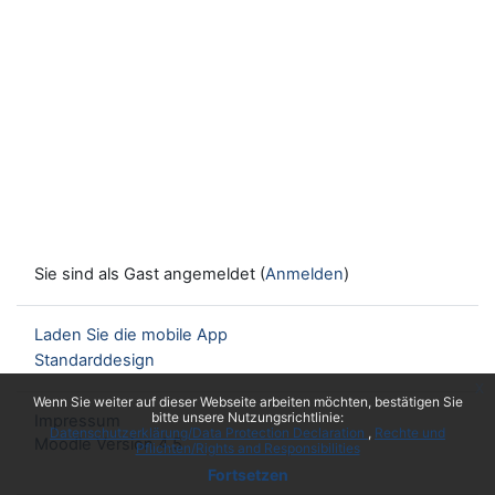
Sie sind als Gast angemeldet (
Anmelden
)
Laden Sie die mobile App
Standarddesign
x
Wenn Sie weiter auf dieser Webseite arbeiten möchten, bestätigen Sie
bitte unsere Nutzungsrichtlinie:
Impressum
Datenschutzerklärung/Data Protection Declaration
Rechte und
Moodle Version 4.5
Pflichten/Rights and Responsibilities
Fortsetzen