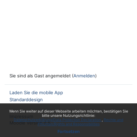
Sie sind als Gast angemeldet (
Anmelden
)
Laden Sie die mobile App
Standarddesign
x
Wenn Sie weiter auf dieser Webseite arbeiten möchten, bestätigen Sie
bitte unsere Nutzungsrichtlinie:
Impressum
Datenschutzerklärung/Data Protection Declaration
Rechte und
Moodle Version 4.5
Pflichten/Rights and Responsibilities
Fortsetzen