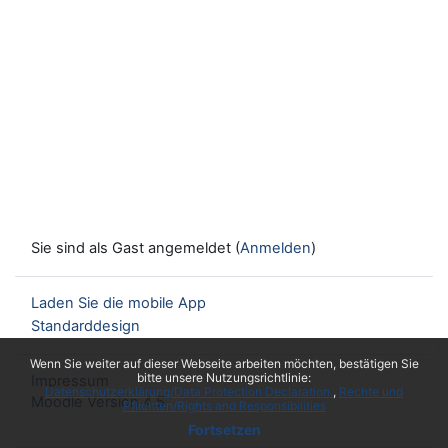
Sie sind als Gast angemeldet (
Anmelden
)
Laden Sie die mobile App
Standarddesign
x
Wenn Sie weiter auf dieser Webseite arbeiten möchten, bestätigen Sie
bitte unsere Nutzungsrichtlinie:
Impressum
Datenschutzerklärung/Data Protection Declaration
Rechte und
Moodle Version 4.5
Pflichten/Rights and Responsibilities
Fortsetzen