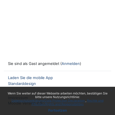
Sie sind als Gast angemeldet (
Anmelden
)
Laden Sie die mobile App
Standarddesign
x
Wenn Sie weiter auf dieser Webseite arbeiten möchten, bestätigen Sie
bitte unsere Nutzungsrichtlinie:
Impressum
Datenschutzerklärung/Data Protection Declaration
Rechte und
Moodle Version 4.5
Pflichten/Rights and Responsibilities
Fortsetzen