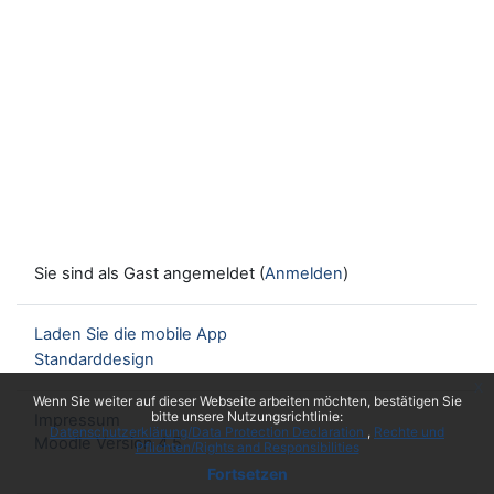
Sie sind als Gast angemeldet (
Anmelden
)
Laden Sie die mobile App
Standarddesign
x
Wenn Sie weiter auf dieser Webseite arbeiten möchten, bestätigen Sie
bitte unsere Nutzungsrichtlinie:
Impressum
Datenschutzerklärung/Data Protection Declaration
Rechte und
Moodle Version 4.5
Pflichten/Rights and Responsibilities
Fortsetzen