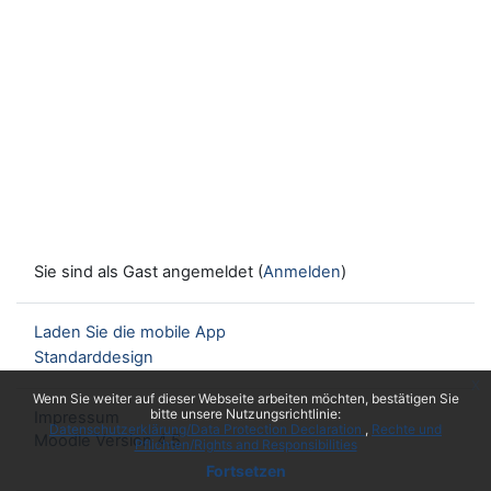
Sie sind als Gast angemeldet (
Anmelden
)
Laden Sie die mobile App
Standarddesign
x
Wenn Sie weiter auf dieser Webseite arbeiten möchten, bestätigen Sie
bitte unsere Nutzungsrichtlinie:
Impressum
Datenschutzerklärung/Data Protection Declaration
Rechte und
Moodle Version 4.5
Pflichten/Rights and Responsibilities
Fortsetzen