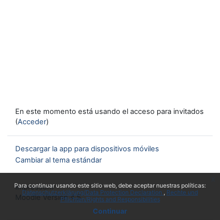
En este momento está usando el acceso para invitados
(
Acceder
)
Descargar la app para dispositivos móviles
Cambiar al tema estándar
x
Para continuar usando este sitio web, debe aceptar nuestras políticas:
Impressum
Datenschutzerklärung/Data Protection Declaration
Rechte und
Moodle Version 4.5
Pflichten/Rights and Responsibilities
Continuar