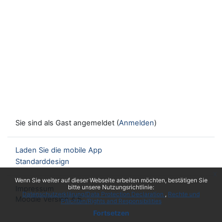
Sie sind als Gast angemeldet (
Anmelden
)
Laden Sie die mobile App
Standarddesign
x
Wenn Sie weiter auf dieser Webseite arbeiten möchten, bestätigen Sie
bitte unsere Nutzungsrichtlinie:
Impressum
Datenschutzerklärung/Data Protection Declaration
Rechte und
Moodle Version 4.5
Pflichten/Rights and Responsibilities
Fortsetzen