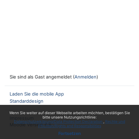
Sie sind als Gast angemeldet (
Anmelden
)
Laden Sie die mobile App
Standarddesign
x
Wenn Sie weiter auf dieser Webseite arbeiten möchten, bestätigen Sie
bitte unsere Nutzungsrichtlinie:
Impressum
Datenschutzerklärung/Data Protection Declaration
Rechte und
Moodle Version 4.5
Pflichten/Rights and Responsibilities
Fortsetzen