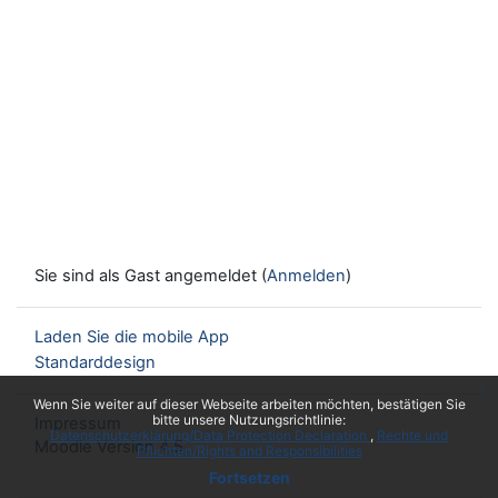
Sie sind als Gast angemeldet (
Anmelden
)
Laden Sie die mobile App
Standarddesign
x
Wenn Sie weiter auf dieser Webseite arbeiten möchten, bestätigen Sie
bitte unsere Nutzungsrichtlinie:
Impressum
Datenschutzerklärung/Data Protection Declaration
Rechte und
Moodle Version 4.5
Pflichten/Rights and Responsibilities
Fortsetzen