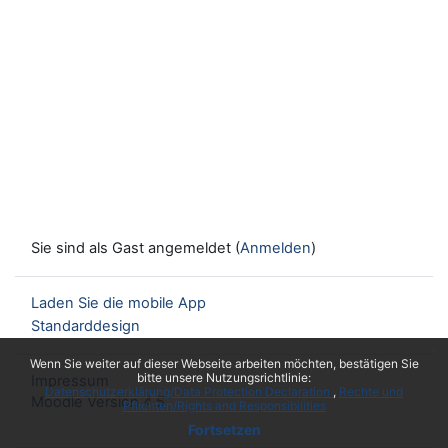
Sie sind als Gast angemeldet (
Anmelden
)
Laden Sie die mobile App
Standarddesign
x
Wenn Sie weiter auf dieser Webseite arbeiten möchten, bestätigen Sie
bitte unsere Nutzungsrichtlinie:
Impressum
Datenschutzerklärung/Data Protection Declaration
Rechte und
Moodle Version 4.5
Pflichten/Rights and Responsibilities
Fortsetzen