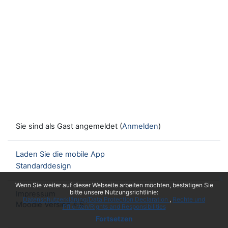
Sie sind als Gast angemeldet (
Anmelden
)
Laden Sie die mobile App
Standarddesign
x
Wenn Sie weiter auf dieser Webseite arbeiten möchten, bestätigen Sie
bitte unsere Nutzungsrichtlinie:
Impressum
Datenschutzerklärung/Data Protection Declaration
Rechte und
Moodle Version 4.5
Pflichten/Rights and Responsibilities
Fortsetzen