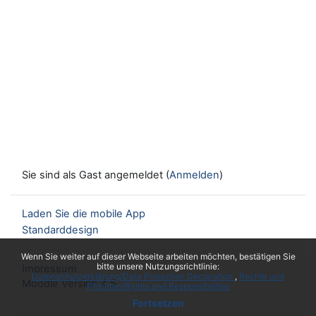
Sie sind als Gast angemeldet (
Anmelden
)
Laden Sie die mobile App
Standarddesign
x
Wenn Sie weiter auf dieser Webseite arbeiten möchten, bestätigen Sie
bitte unsere Nutzungsrichtlinie:
Impressum
Datenschutzerklärung/Data Protection Declaration
Rechte und
Moodle Version 4.5
Pflichten/Rights and Responsibilities
Fortsetzen