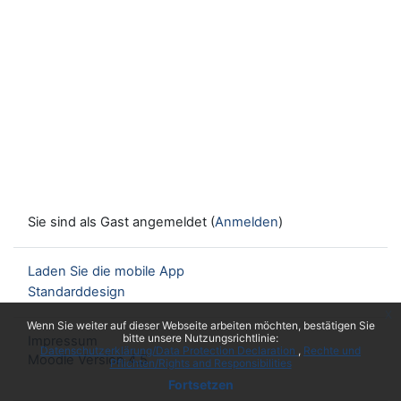
Sie sind als Gast angemeldet (
Anmelden
)
Laden Sie die mobile App
Standarddesign
x
Wenn Sie weiter auf dieser Webseite arbeiten möchten, bestätigen Sie
bitte unsere Nutzungsrichtlinie:
Impressum
Datenschutzerklärung/Data Protection Declaration
Rechte und
Moodle Version 4.5
Pflichten/Rights and Responsibilities
Fortsetzen