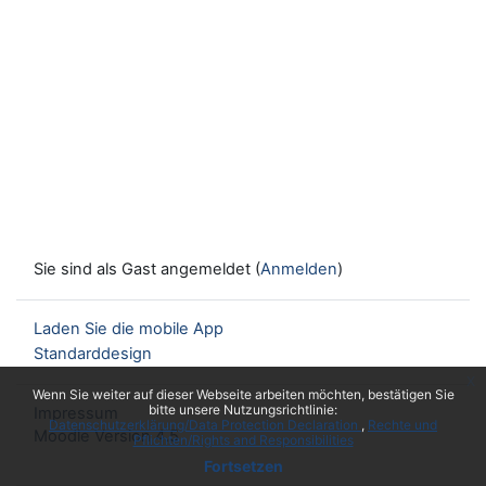
Sie sind als Gast angemeldet (
Anmelden
)
Laden Sie die mobile App
Standarddesign
x
Wenn Sie weiter auf dieser Webseite arbeiten möchten, bestätigen Sie
bitte unsere Nutzungsrichtlinie:
Impressum
Datenschutzerklärung/Data Protection Declaration
Rechte und
Moodle Version 4.5
Pflichten/Rights and Responsibilities
Fortsetzen