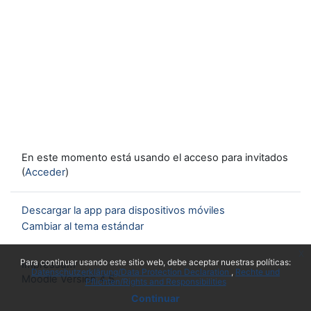
En este momento está usando el acceso para invitados
(
Acceder
)
Descargar la app para dispositivos móviles
Cambiar al tema estándar
x
Para continuar usando este sitio web, debe aceptar nuestras políticas:
Impressum
Datenschutzerklärung/Data Protection Declaration
Rechte und
Moodle Version 4.5
Pflichten/Rights and Responsibilities
Continuar