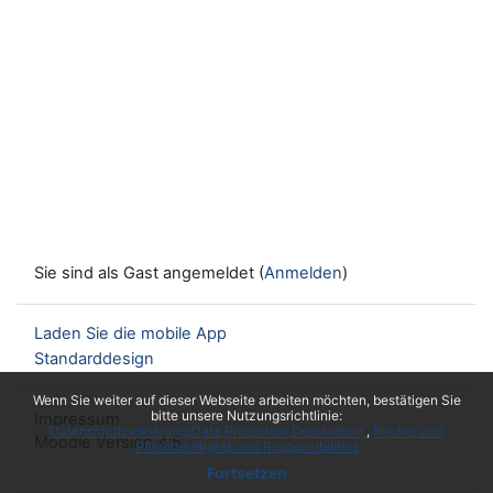
Sie sind als Gast angemeldet (
Anmelden
)
Laden Sie die mobile App
Standarddesign
x
Wenn Sie weiter auf dieser Webseite arbeiten möchten, bestätigen Sie
bitte unsere Nutzungsrichtlinie:
Impressum
Datenschutzerklärung/Data Protection Declaration
Rechte und
Moodle Version 4.5
Pflichten/Rights and Responsibilities
Fortsetzen