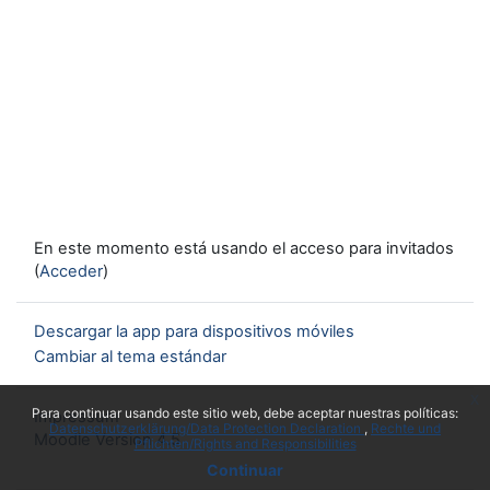
En este momento está usando el acceso para invitados
(
Acceder
)
Descargar la app para dispositivos móviles
Cambiar al tema estándar
x
Para continuar usando este sitio web, debe aceptar nuestras políticas:
Impressum
Datenschutzerklärung/Data Protection Declaration
Rechte und
Moodle Version 4.5
Pflichten/Rights and Responsibilities
Continuar