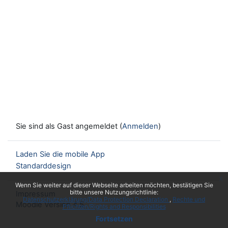
Sie sind als Gast angemeldet (
Anmelden
)
Laden Sie die mobile App
Standarddesign
x
Wenn Sie weiter auf dieser Webseite arbeiten möchten, bestätigen Sie
bitte unsere Nutzungsrichtlinie:
Impressum
Datenschutzerklärung/Data Protection Declaration
Rechte und
Moodle Version 4.5
Pflichten/Rights and Responsibilities
Fortsetzen