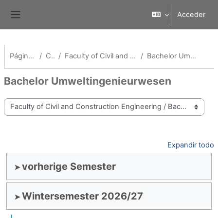
Salta al contenido principal
Acceder
Panel lateral
Página Principal
Cursos
Faculty of Civil and Construction Engineering
Bachelor Umweltingenieurwesen
Bachelor Umweltingenieurwesen
Categorías
Expandir todo
vorherige Semester
Wintersemester 2026/27