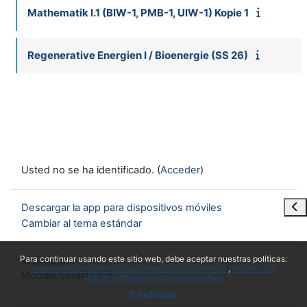
Mathematik I.1 (BIW-1, PMB-1, UIW-1) Kopie 1
Regenerative Energien I / Bioenergie (SS 26)
Usted no se ha identificado. (
Acceder
)
Abr
Descargar la app para dispositivos móviles
Cambiar al tema estándar
x
Para continuar usando este sitio web, debe aceptar nuestras políticas:
Impressum
Datenschutzerklärung/Data Protection Declaration
Rechte und
Moodle Version 4.5
Pflichten/Rights and Responsibilities
Continuar