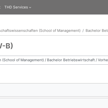
t
THD Services
schaftswissenschaften (School of Management)
Bachelor Bet
W-B)