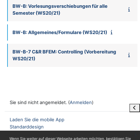
BW-B: Vorlesungsverschiebungen für alle
Semester (WS20/21)
BW-B: Allgemeines/Formulare (WS20/21)
BW-B-7 C&R BFEM: Controlling (Vorbereitung
WS20/21)
Sie sind nicht angemeldet. (
Anmelden
)
Blo
Laden Sie die mobile App
Standarddesign
x
Wenn Sie weiter auf dieser Webseite arbeiten möchten, bestätigen Sie