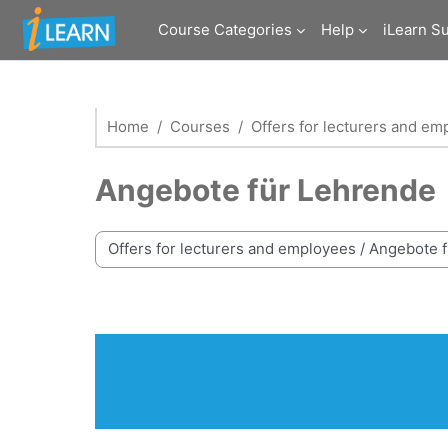
Skip to main content
Course Categories
Help
iLearn S
Home
Courses
Offers for lecturers and em
Angebote für Lehrende
Course categories