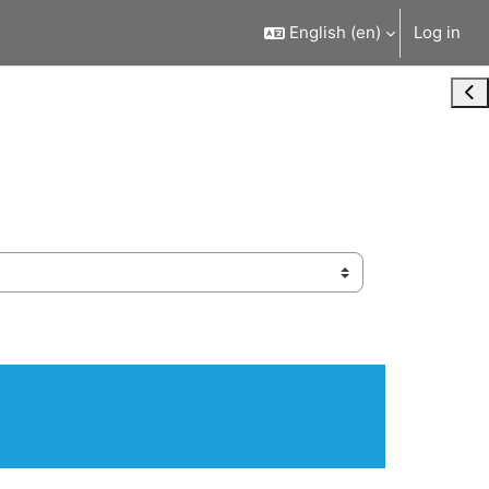
English ‎(en)‎
Log in
Ope