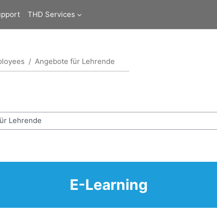
upport
THD Services
ployees
Angebote für Lehrende
E-Learning