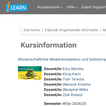
Zum Hauptinhalt
Kursbereiche
Hilfe
iLearn Suppor
Startseite
Fakultät Angewandte Informatik
M
Kursinformation
Wissenschaftliche Medienkompetenz und Selbstorgani
Dozent/in:
Eöry Monika
Dozent/in:
Kling Karin
Dozent/in:
Toth Terezia
Dozent/in:
Wanieck Kristina
Dozent/in:
Westphal Wilko
Dozent/in:
Zink Roland
Semester
:
WiSe 2024/25