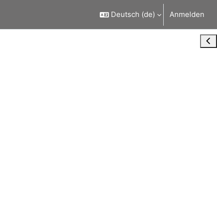
Deutsch ‎(de)‎
Anmelden
Blo