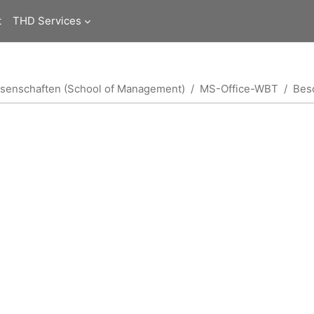
t
THD Services
ssenschaften (School of Management)
MS-Office-WBT
Bes