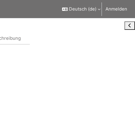
Deutsch ‎(de)‎
Anmelden
Blo
chreibung