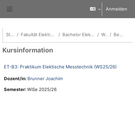
Zum Hauptinhalt
Anmelden
Website-Übersicht
Startseite
Fakultät Elektrotechnik und Medientechnik
Bachelor Elektro- & Informationstechnik
WS25/26
Beschreibung
Kursinformation
ET-B3: Praktikum Elektische Messtechnik (WS25/26)
Dozent/in:
Brunner Joachim
Semester
:
WiSe 2025/26