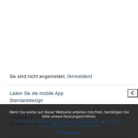
Sie sind nicht angemeldet. (
Anmelden
)
Blo
Laden Sie die mobile App
Standarddesign
x
Wenn Sie weiter auf dieser Webseite arbeiten möchten, bestätigen Sie
bitte unsere Nutzungsrichtlinie:
Impressum
Datenschutzerklärung/Data Protection Declaration
Rechte und
Moodle Version 4.5
Pflichten/Rights and Responsibilities
Fortsetzen