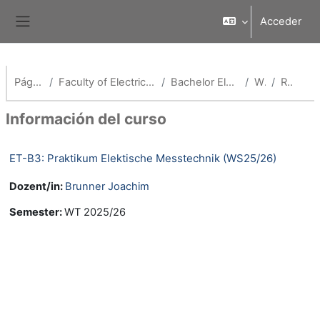
Salta al contenido principal
Acceder
Panel lateral
Página Principal
Faculty of Electrical Engineering and Media Technology
Bachelor Elektro- & Informationstechnik
WS25/26
Resumen
Información del curso
ET-B3: Praktikum Elektische Messtechnik (WS25/26)
Dozent/in:
Brunner Joachim
Semester
:
WT 2025/26