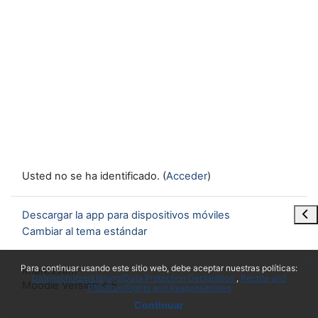
Usted no se ha identificado. (
Acceder
)
Abr
Descargar la app para dispositivos móviles
Cambiar al tema estándar
x
Para continuar usando este sitio web, debe aceptar nuestras políticas:
Impressum
Datenschutzerklärung/Data Protection Declaration
Rechte und
Moodle Version 4.5
Pflichten/Rights and Responsibilities
Continuar