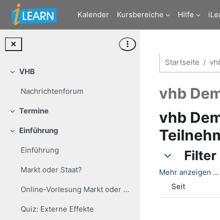
Zum Hauptinhalt
Kalender
Kursbereiche
Hilfe
iLe
Startseite
vh
VHB
Einklappen
vhb Dem
Nachrichtenforum
Termine
vhb Demo
Einklappen
Einführung
Teilneh
Einklappen
Einführung
Filter
Filter
Filter
Markt oder Staat?
Mehr anzeigen ...
Seit
Online-Vorlesung Markt oder Staat
Quiz: Externe Effekte