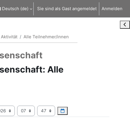
Deutsch ‎(de)‎
Sie sind als Gast angemeldet
Anmelden
Blo
Aktivität
Alle Teilnehmer/innen
ssenschaft
senschaft: Alle
Jahr
Stunde
Minute