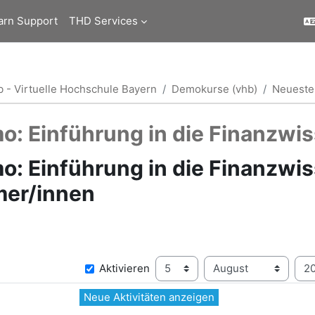
arn Support
THD Services
b - Virtuelle Hochschule Bayern
Demokurse (vhb)
Neueste 
o: Einführung in die Finanzwi
: Einführung in die Finanzwis
mer/innen
Tag
Monat
Seit
Aktivieren