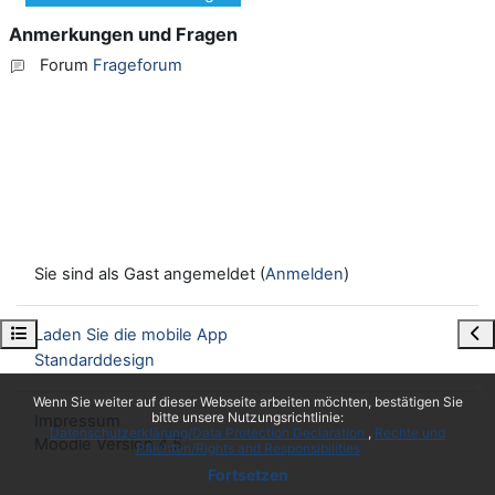
Anmerkungen und Fragen
Forum
Frageforum
Sie sind als Gast angemeldet (
Anmelden
)
Kursindex öffnen
Blo
Laden Sie die mobile App
Standarddesign
x
Wenn Sie weiter auf dieser Webseite arbeiten möchten, bestätigen Sie
bitte unsere Nutzungsrichtlinie:
Impressum
Datenschutzerklärung/Data Protection Declaration
Rechte und
Moodle Version 4.5
Pflichten/Rights and Responsibilities
Fortsetzen