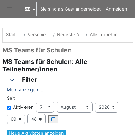
Zum Hauptinhalt
Sie sind als Gast angemeldet
Anmelden
Website-Übersicht
Startseite
Verschiedenes
Neueste Aktivität
Alle Teilnehmer/innen
MS Teams für Schulen
MS Teams für Schulen: Alle
Teilnehmer/innen
Filter
Filter
Filter
Mehr anzeigen ...
Seit
Seit
Tag
Monat
Jahr
Aktivieren
Stunde
Minute