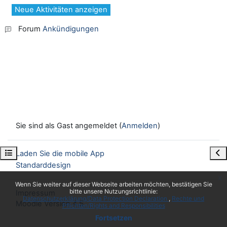
Forum
Ankündigungen
Sie sind als Gast angemeldet (
Anmelden
)
Kursindex öffnen
Blo
Laden Sie die mobile App
Standarddesign
x
Wenn Sie weiter auf dieser Webseite arbeiten möchten, bestätigen Sie
bitte unsere Nutzungsrichtlinie:
Impressum
Datenschutzerklärung/Data Protection Declaration
Rechte und
Moodle Version 4.5
Pflichten/Rights and Responsibilities
Fortsetzen