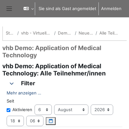
Zum Hauptinhalt
Sie sind als Gast angemeldet
Anmelden
Website-Übersicht
Startseite
vhb - Virtuelle Hochschule Bayern
Demokurse (vhb)
Neueste Aktivität
Alle Teilnehmer/innen
vhb Demo: Application of Medical
Technology
vhb Demo: Application of Medical
Technology: Alle Teilnehmer/innen
Filter
Filter
Filter
Mehr anzeigen ...
Seit
Seit
Tag
Monat
Jahr
Aktivieren
Stunde
Minute