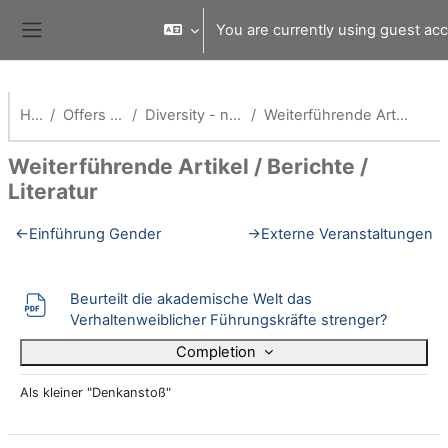
Skip to main content
You are currently using guest ac
Side panel
Home
Offers for students
Diversity - nicht nur Gender...
Weiterführende Artikel / Berichte / Literatur
Weiterführende Artikel / Berichte /
Literatur
Section outline
←
Einführung Gender
→
Externe Veranstaltungen
Beurteilt die akademische Welt das
File
Verhaltenweiblicher Führungskräfte strenger?
Completion
Als kleiner "Denkanstoß"