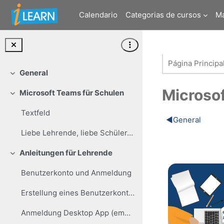
Salta al contenido principal
Calendario
Categorias de cursos
M
Página Principa
General
Colapsar
Microso
Microsoft Teams für Schulen
Colapsar
Textfeld
Perfilad
◀︎
General
Liebe Lehrende, liebe Schüler/innen, in diesem Ku...
Anleitungen für Lehrende
Colapsar
Benutzerkonto und Anmeldung
Erstellung eines Benutzerkontos
Anmeldung Desktop App (empfohlen für regelmäßigen Gebrauch)