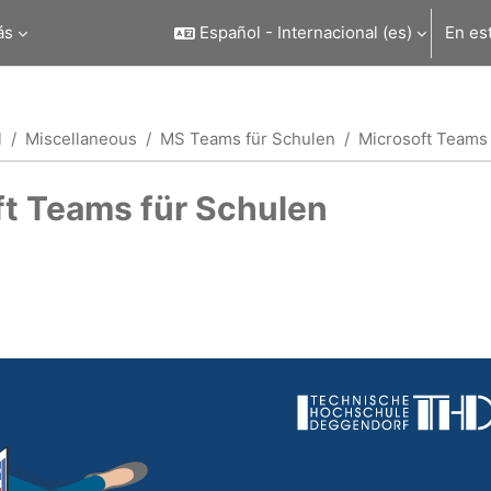
ás
Español - Internacional ‎(es)‎
En es
l
Miscellaneous
MS Teams für Schulen
Microsoft Teams 
ft Teams für Schulen
o de sección