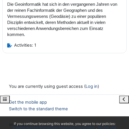
Die Geoinformatik hat sich in den vergangenen Jahren von
der reinen Fachinformatik der Geographen und des
Vermessungswesens (Geodäsie) zu einer populären
Disziplin entwickelt, deren Methoden aktuell in vielen
verschiedenen Anwendungsbereichen zum Einsatz
kommen.
Activities: 1
You are currently using guest access (
Log in
)
Open course index
Ope
Get the mobile app
Switch to the standard theme
x
If you continue browsing this website, you agree to our policies:
Impressum
Datenschutzerklärung/Data Protection Declaration
Rechte und