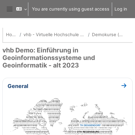
Skip to main content
You are currently using guest access
Log in
Side panel
Home
vhb - Virtuelle Hochschule Bayern
Demokurse (vhb)
vhb Demo: Einführung in
Geoinformationssysteme und
Geoinformatik - alt 2023
Section outline
General
Go to