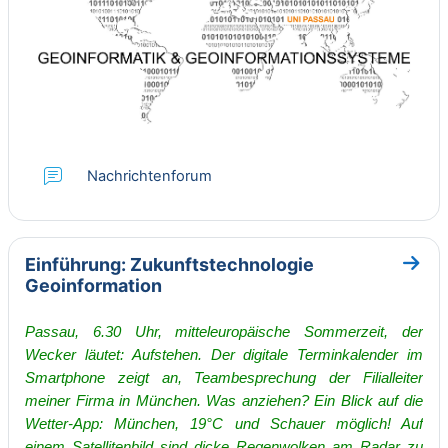
Nachrichtenforum
Einführung: Zukunftstechnologie
Go to
Geoinformation
Passau, 6.30 Uhr, mitteleuropäische Sommerzeit, der
Wecker läutet: Aufstehen.
Der digitale Terminkalender im
Smartphone zeigt an, Teambesprechung der Filialleiter
meiner Firma in München. Was anziehen? Ein Blick auf die
Wetter-App:
München, 19°C und Schauer möglich! Auf
einem Satellitenbild sind dicke Regenwolken
am Radar zu