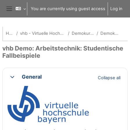
Skip to main content
You are currently using guest access
Log in
Side panel
Home
vhb - Virtuelle Hochschule Bayern
Demokurse (vhb)
Demokurse alt
vhb Demo: Arbeitstechnik: Studentische
Fallbeispiele
Section outline
General
Collapse all
Collapse