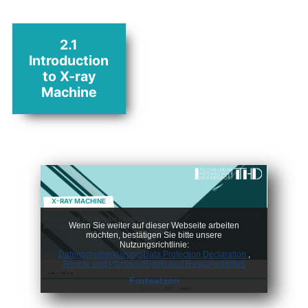
2.1
Introduction
to X-ray
Machine