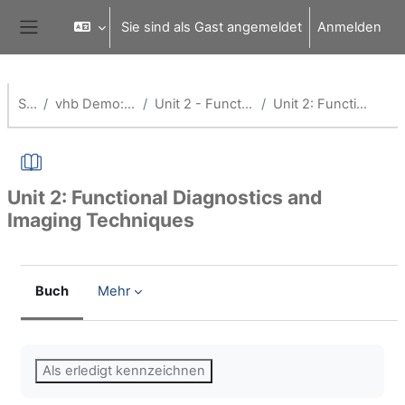
Zum Hauptinhalt
Sie sind als Gast angemeldet
Anmelden
Website-Übersicht
Startseite
vhb Demo: Application of Medical Technology
Unit 2 - Functional Diagnostics and Imaging Techniques
Unit 2: Functional Diagnostics and Imaging Techniques
Unit 2: Functional Diagnostics and
Imaging Techniques
Buch
Mehr
Abschlussbedingungen
Als erledigt kennzeichnen