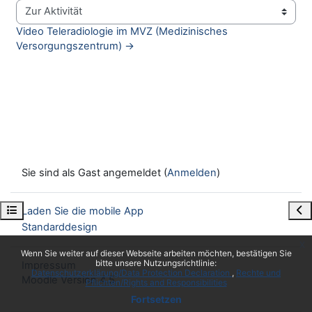
Zur Aktivität
Video Teleradiologie im MVZ (Medizinisches 
Versorgungszentrum) →
Sie sind als Gast angemeldet (
Anmelden
)
Kursindex öffnen
Blo
Laden Sie die mobile App
Standarddesign
x
Wenn Sie weiter auf dieser Webseite arbeiten möchten, bestätigen Sie
bitte unsere Nutzungsrichtlinie:
Impressum
Datenschutzerklärung/Data Protection Declaration
Rechte und
Moodle Version 4.5
Pflichten/Rights and Responsibilities
Fortsetzen