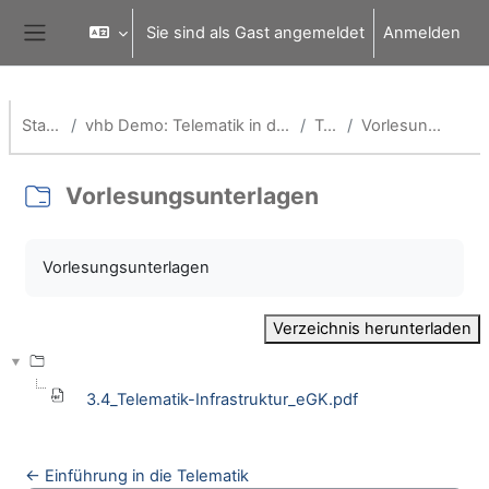
Zum Hauptinhalt
Sie sind als Gast angemeldet
Anmelden
Website-Übersicht
Startseite
vhb Demo: Telematik in der Gesundheitswirtschaft
Topic 3
Vorlesungsunterlagen
Vorlesungsunterlagen
Abschlussbedingungen
Vorlesungsunterlagen
Verzeichnis herunterladen
3.4_Telematik-Infrastruktur_eGK.pdf
← Einführung in die Telematik