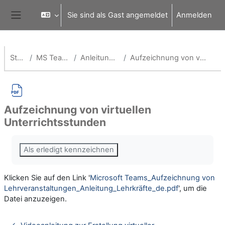
Zum Hauptinhalt
Sie sind als Gast angemeldet
Anmelden
Website-Übersicht
Startseite
MS Teams für Schulen
Anleitungen für Lehrende
Aufzeichnung von virtuellen Unterrichtsstunden
Aufzeichnung von virtuellen
Unterrichtsstunden
Abschlussbedingungen
Als erledigt kennzeichnen
Klicken Sie auf den Link '
Microsoft Teams_Aufzeichnung von
Lehrveranstaltungen_Anleitung_Lehrkräfte_de.pdf
', um die
Datei anzuzeigen.