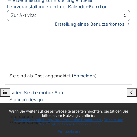
← Videoanleitung zur Erstellung virtueller 
Lehrveranstaltungen mit der Kalender-Funktion
Zur Aktivität
Erstellung eines Benutzerkontos →
Sie sind als Gast angemeldet (
Anmelden
)
Kursindex öffnen
Blo
Laden Sie die mobile App
Standarddesign
x
Wenn Sie weiter auf dieser Webseite arbeiten möchten, bestätigen Sie
bitte unsere Nutzungsrichtlinie:
Impressum
Datenschutzerklärung/Data Protection Declaration
Rechte und
Moodle Version 4.5
Pflichten/Rights and Responsibilities
Fortsetzen