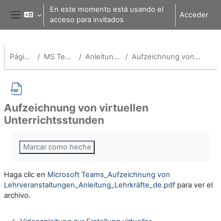
Salta al contenido principal
En este momento está usando el
Acceder
acceso para invitados
Panel lateral
Página Principal
MS Teams für Schulen
Anleitungen für Lehrende
Aufzeichnung von virtuellen Unterrichtsstunden
Aufzeichnung von virtuellen
Unterrichtsstunden
Requisitos de finalización
Marcar como hecha
Haga clic en
Microsoft Teams_Aufzeichnung von
Lehrveranstaltungen_Anleitung_Lehrkräfte_de.pdf
para ver el
archivo.