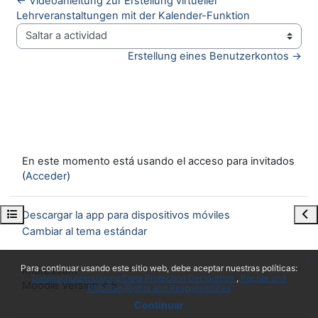
← Videoanleitung zur Erstellung virtueller 
Lehrveranstaltungen mit der Kalender-Funktion
Saltar a actividad
Erstellung eines Benutzerkontos →
En este momento está usando el acceso para invitados
(
Acceder
)
Abrir índice del curso
Abr
Descargar la app para dispositivos móviles
Cambiar al tema estándar
x
Para continuar usando este sitio web, debe aceptar nuestras políticas:
Impressum
Datenschutzerklärung/Data Protection Declaration
Rechte und
Moodle Version 4.5
Pflichten/Rights and Responsibilities
Continuar