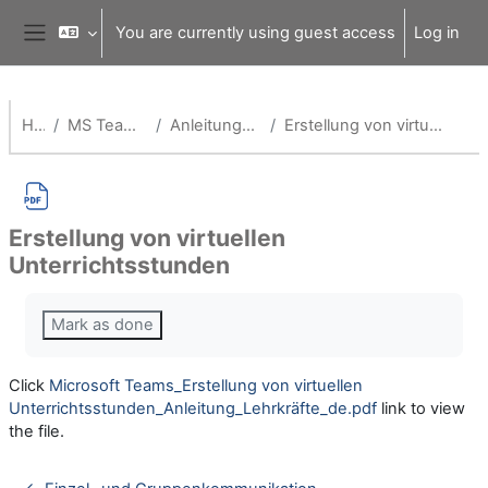
Skip to main content
You are currently using guest access
Log in
Side panel
Home
MS Teams für Schulen
Anleitungen für Lehrende
Erstellung von virtuellen Unterrichtsstunden
Erstellung von virtuellen
Unterrichtsstunden
Completion requirements
Mark as done
Click
Microsoft Teams_Erstellung von virtuellen
Unterrichtsstunden_Anleitung_Lehrkräfte_de.pdf
link to view
the file.