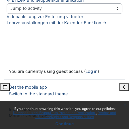
← Einzel- und Gruppenkommunikation
Jump to activity
Videoanleitung zur Erstellung virtueller 
Lehrveranstaltungen mit der Kalender-Funktion →
You are currently using guest access (
Log in
)
Open course index
Ope
Get the mobile app
Switch to the standard theme
x
If you continue browsing this website, you agree to our policies:
Impressum
Datenschutzerklärung/Data Protection Declaration
Rechte und
Moodle Version 4.5
Pflichten/Rights and Responsibilities
Continue