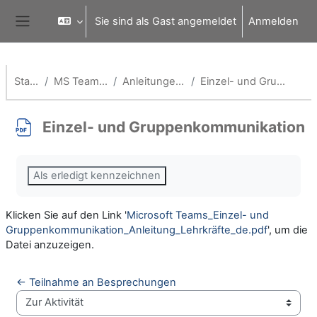
Zum Hauptinhalt
Sie sind als Gast angemeldet
Anmelden
Website-Übersicht
Startseite
MS Teams für Schulen
Anleitungen für Lehrende
Einzel- und Gruppenkommunikation
Einzel- und Gruppenkommunikation
Abschlussbedingungen
Als erledigt kennzeichnen
Klicken Sie auf den Link '
Microsoft Teams_Einzel- und
Gruppenkommunikation_Anleitung_Lehrkräfte_de.pdf
', um die
Datei anzuzeigen.
← Teilnahme an Besprechungen
Zur Aktivität