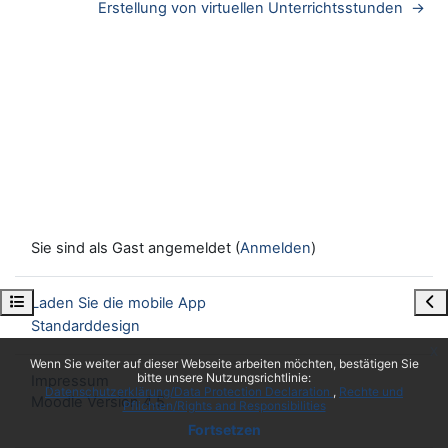
Erstellung von virtuellen Unterrichtsstunden  →
Sie sind als Gast angemeldet (
Anmelden
)
Kursindex öffnen
Blo
Laden Sie die mobile App
Standarddesign
x
Wenn Sie weiter auf dieser Webseite arbeiten möchten, bestätigen Sie
bitte unsere Nutzungsrichtlinie:
Impressum
Datenschutzerklärung/Data Protection Declaration
Rechte und
Moodle Version 4.5
Pflichten/Rights and Responsibilities
Fortsetzen